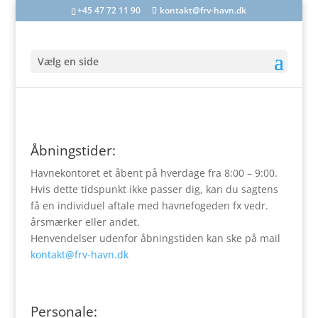
+45 47 72 11 90
kontakt@frv-havn.dk
Vælg en side
Åbningstider:
Havnekontoret et åbent på hverdage fra 8:00 – 9:00.
Hvis dette tidspunkt ikke passer dig, kan du sagtens
få en individuel aftale med havnefogeden fx vedr.
årsmærker eller andet.
Henvendelser udenfor åbningstiden kan ske på mail
kontakt@frv-havn.dk
Personale: