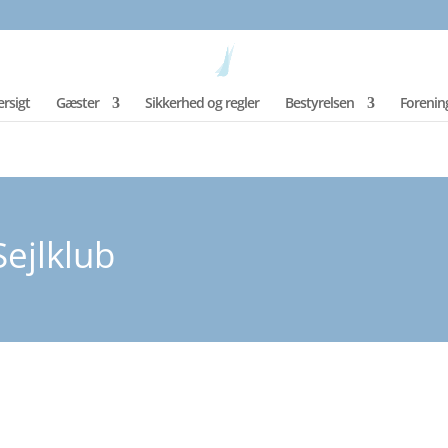
rsigt
Gæster
Sikkerhed og regler
Bestyrelsen
Forenin
ejlklub