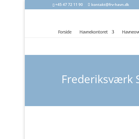
+45 47 72 11 90
kontakt@frv-havn.dk
Forside
Havnekontoret
Havneove
Frederiksværk S