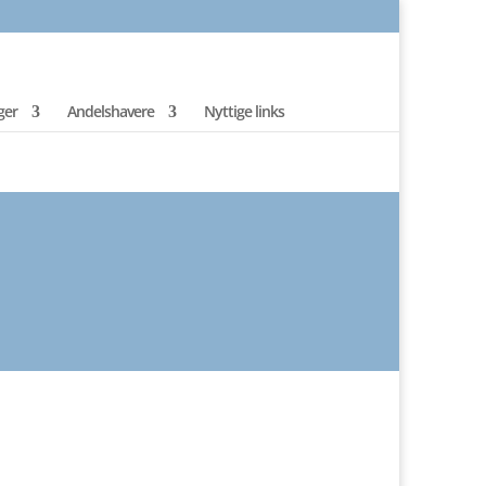
ger
Andelshavere
Nyttige links